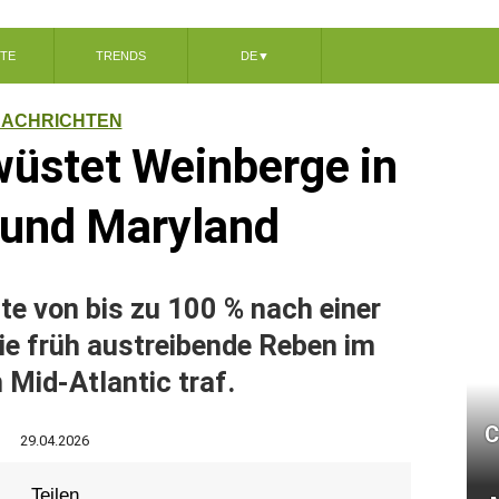
TE
TRENDS
DE
▼
ACHRICHTEN
wüstet Weinberge in
a und Maryland
te von bis zu 100 % nach einer
die früh austreibende Reben im
Mid-Atlantic traf.
C
29.04.2026
Teilen