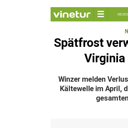
☰
NEUES
N
Spätfrost ver
Virgini
Winzer melden Verlus
Kältewelle im April, 
gesamten 