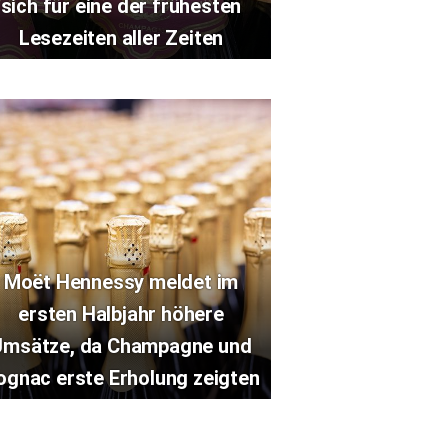
sich für eine der frühesten
Lesezeiten aller Zeiten
Moët Hennessy meldet im
ersten Halbjahr höhere
Umsätze, da Champagne und
ognac erste Erholung zeigten