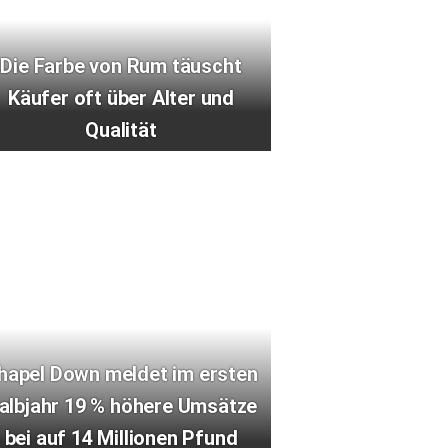
Die Farbe von Rum täuscht
Käufer oft über Alter und
Qualität
hapel Down meldet im ersten
albjahr 19 % höhere Umsätze
bei auf 14 Millionen Pfund