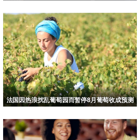
法国因热浪扰乱葡萄园而暂停8月葡萄收成预测