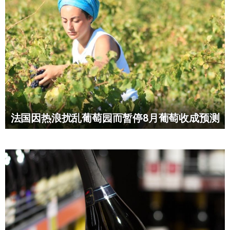
法国因热浪扰乱葡萄园而暂停8月葡萄收成预测