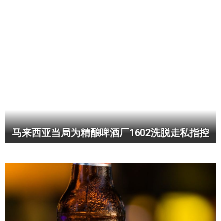
马来西亚当局为精酿啤酒厂1602洗脱走私指控