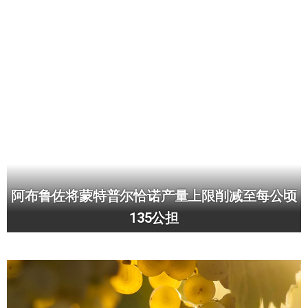
阿布鲁佐将蒙特普尔恰诺产量上限削减至每公顷
135公担