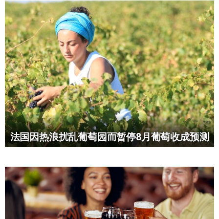
法国因热浪扰乱葡萄园而暂停8月葡萄收成预测