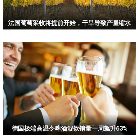
法国葡萄采收将提前开始，干旱导致产量缩水
德国极端高温令啤酒混饮销量一周飙升63%