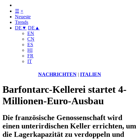
☰
×
Neueste
Trends
DE
▼
DE
▲
EN
CN
ES
HI
FR
IT
NACHRICHTEN
|
ITALIEN
Barfontarc-Kellerei startet 4-
Millionen-Euro-Ausbau
Die französische Genossenschaft wird
einen unterirdischen Keller errichten, um
die Lagerkapazität zu verdoppeln und