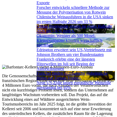
Exporte
Forscher entwickeln schnellere Methode zur
Messung der Polymerisation von Rotwein
Chilenische Weinausfuhren in die USA sinken
im ersten Halbjahr 2026 um 33 %
Chinas Bierexporte gingen im ersten Halbjahr
2026 um 5,6 % zurück.
Ökonomin: Weniger als 500 Mosel-
Kleinstweingüter könnten wirtschaftlich
überleben
Edrington erweitert sein US-Vertriebsnetz mit
Johnson Brothers um vier Bundesstaaten
Frankreich erlebte eine der längsten
Hitzewellen im Juli seit Beginn der
Aufzeichnungen
Forscher fanden enzymreiche einheimische
Die Genossenschaftskellerei Barfontarc in Baronville in der
Hefen auf Turpan-Trauben.
französischen Region Aube treibt eine neue Investition in Höhe von
Neue US-Zölle lassen europäische Weinzölle
4 Millionen Euro voran, die nach Angaben der Verantwortlichen
unverändert bei 10%
nicht ein kurzfristiges Problem lösen, sondern das Unternehmen auf
langfristiges Wachstum vorbereiten soll. Das Projekt, das auf die
Entwicklung eines auf Wildtiere ausgerichteten Wein-
Tourismusbereichs im Jahr 2025 folgt, ist die größte Investition der
Kellerei seit 2006 und konzentriert sich auf eine neue Erweiterung
des unterirdischen Kellers, die zusätzlichen Raum für die Lagerung