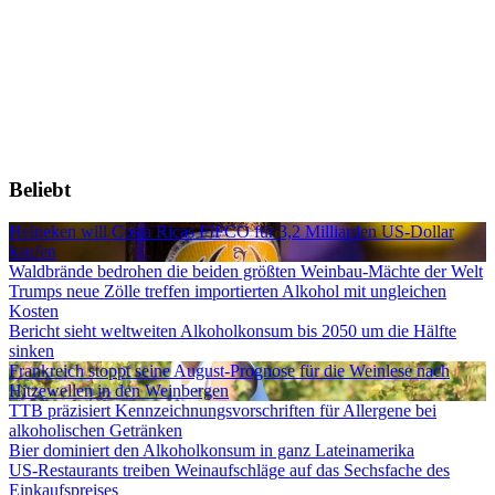
Beliebt
Heineken will Costa Ricas FIFCO für 3,2 Milliarden US-Dollar
kaufen
Waldbrände bedrohen die beiden größten Weinbau-Mächte der Welt
Trumps neue Zölle treffen importierten Alkohol mit ungleichen
Kosten
Bericht sieht weltweiten Alkoholkonsum bis 2050 um die Hälfte
sinken
Frankreich stoppt seine August-Prognose für die Weinlese nach
Hitzewellen in den Weinbergen
TTB präzisiert Kennzeichnungsvorschriften für Allergene bei
alkoholischen Getränken
Bier dominiert den Alkoholkonsum in ganz Lateinamerika
US-Restaurants treiben Weinaufschläge auf das Sechsfache des
Einkaufspreises