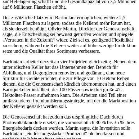
zur Hefelagerung schafft und die Gesamtkapazität von 3,5 Millionen
auf 6 Millionen Flaschen erhöht.
Der zusätzliche Platz wird Barfontarc ermöglichen, weitere 2,5
Millionen Flaschen zu lagern, sodass die Kellerei mehr Raum hat,
als sie derzeit benötigt. Olivier Martin, Direktor der Genossenschaft,
sagte, die Entscheidung sei bewusst getroffen worden und spiegele
„Vertrauen in die Zukunft“ wider. Ziel sei es, genügend Flexibilität
zu sichern, während die Kellerei weiter auf höherwertige Produktion
setze und die Qualität ihres Sortiments verbessere.
Barfontarc arbeitet derzeit an vier Projekten gleichzeitig. Neben dem
unterirdischen Keller hat das Unternehmen den Bereich für
Abfüllung und Degorgieren renoviert und gedämmt, eine neue
Struktur für Geräte errichtet, die zur Pflege von 10 Hektar Reben
dienen, die die Genossenschaft kürzlich übernommen hat, und einen
Barriquekeller installiert, der 100 Fässer sowie drei große 45-
Hektoliter-Fässer aufnehmen kann. Die Arbeiten sind Teil einer
umfassenderen Premiumisierungsstrategie, mit der die Marktposition
der Kellerei gestärkt werden soll.
Die Genossenschaft hat zudem das ursprüngliche Dach durch
Photovoltaikmodule ersetzt, die voraussichtlich 30 % bis 35 % ihres
Energiebedarfs decken werden. Martin sagte, die Investition solle
Barfontarc „ein leistungsstarker Produzent“ bleiben lassen und