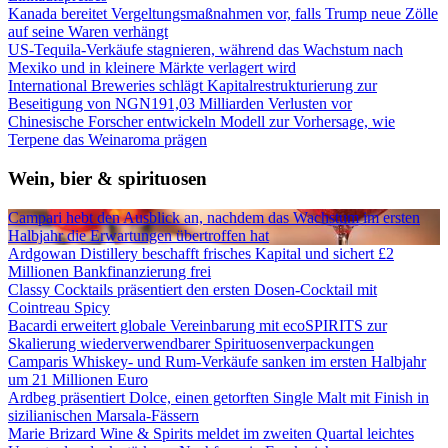
Kanada bereitet Vergeltungsmaßnahmen vor, falls Trump neue Zölle
auf seine Waren verhängt
US-Tequila-Verkäufe stagnieren, während das Wachstum nach
Mexiko und in kleinere Märkte verlagert wird
International Breweries schlägt Kapitalrestrukturierung zur
Beseitigung von NGN191,03 Milliarden Verlusten vor
Chinesische Forscher entwickeln Modell zur Vorhersage, wie
Terpene das Weinaroma prägen
Wein, bier & spirituosen
Campari hebt den Ausblick an, nachdem das Wachstum im ersten
Halbjahr die Erwartungen übertroffen hat
Ardgowan Distillery beschafft frisches Kapital und sichert £2
Millionen Bankfinanzierung frei
Classy Cocktails präsentiert den ersten Dosen-Cocktail mit
Cointreau Spicy
Bacardi erweitert globale Vereinbarung mit ecoSPIRITS zur
Skalierung wiederverwendbarer Spirituosenverpackungen
Camparis Whiskey- und Rum-Verkäufe sanken im ersten Halbjahr
um 21 Millionen Euro
Ardbeg präsentiert Dolce, einen getorften Single Malt mit Finish in
sizilianischen Marsala-Fässern
Marie Brizard Wine & Spirits meldet im zweiten Quartal leichtes