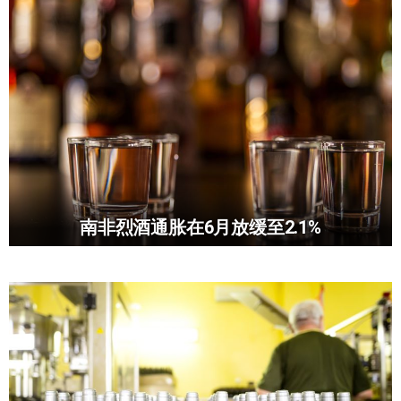
南非烈酒通胀在6月放缓至2.1%