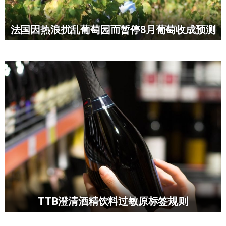
法国因热浪扰乱葡萄园而暂停8月葡萄收成预测
TTB澄清酒精饮料过敏原标签规则