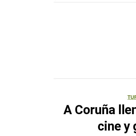
TU
A Coruña lle
cine y