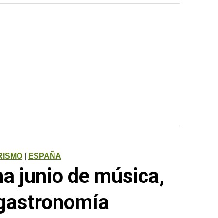
RISMO
|
ESPAÑA
na junio de música,
 gastronomía