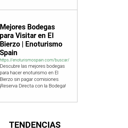
Mejores Bodegas
para Visitar en El
Bierzo | Enoturismo
Spain
https://enoturismospain.com/buscar/ciudad-
Descubre las mejores bodegas
visitar-bodegas-en-leon
para hacer enoturismo en El
Bierzo sin pagar comisiones.
¡Reserva Directa con la Bodega!
TENDENCIAS