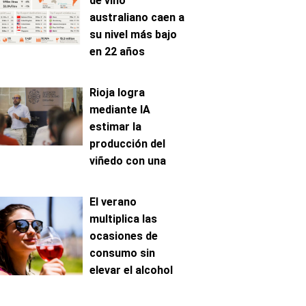
de vino
australiano caen a
su nivel más bajo
en 22 años
Rioja logra
mediante IA
estimar la
producción del
viñedo con una
precisión de hasta
el 96%
El verano
multiplica las
ocasiones de
consumo sin
elevar el alcohol
ingerido