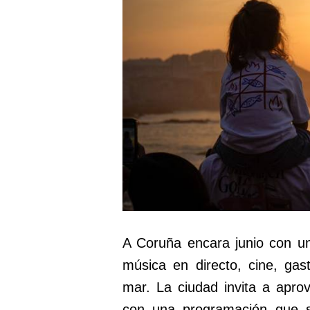
A Coruña encara junio con u
música en directo, cine, ga
mar. La ciudad invita a apr
con una programación que se