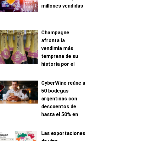
millones vendidas
Champagne
afronta la
vendimia más
temprana de su
historia por el
avance de la
maduración
CyberWine reúne a
50 bodegas
argentinas con
descuentos de
hasta el 50% en
venta online
Las exportaciones