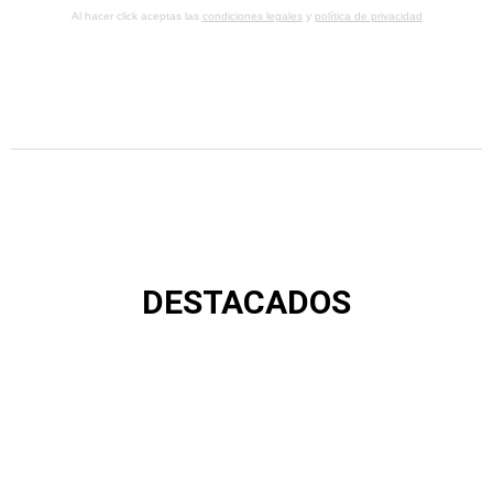
Al hacer click aceptas las
condiciones legales
y
política de privacidad
DESTACADOS