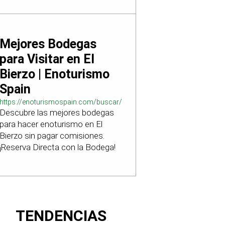
Mejores Bodegas
para Visitar en El
Bierzo | Enoturismo
Spain
https://enoturismospain.com/buscar/ciudad-
Descubre las mejores bodegas
visitar-bodegas-en-leon
para hacer enoturismo en El
Bierzo sin pagar comisiones.
¡Reserva Directa con la Bodega!
TENDENCIAS