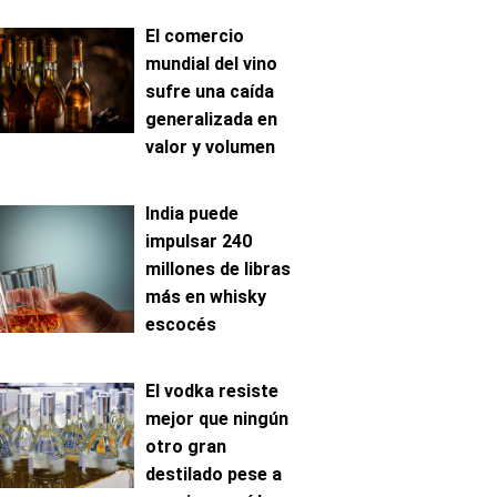
El comercio
mundial del vino
sufre una caída
generalizada en
valor y volumen
India puede
impulsar 240
millones de libras
más en whisky
escocés
El vodka resiste
mejor que ningún
otro gran
destilado pese a