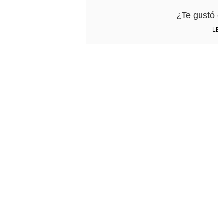
¿Te gustó 
L