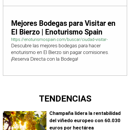
Mejores Bodegas para Visitar en
El Bierzo | Enoturismo Spain
https://enoturismospain.com/buscar/ciudad-visitar-
Descubre las mejores bodegas para hacer
bodegas-en-leon
enoturismo en El Bierzo sin pagar comisiones.
¡Reserva Directa con la Bodega!
TENDENCIAS
Champaña lidera la rentabilidad
del viñedo europeo con 60.030
euros por hectárea